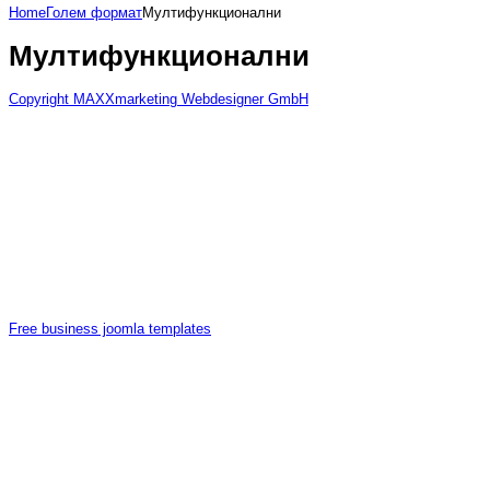
Home
Голем формат
Мултифункционални
Мултифункционални
Copyright MAXXmarketing Webdesigner GmbH
Free business joomla templates