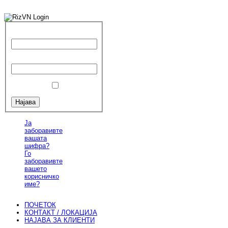
Корисничко име
Шифра
Запомни ме
Ја
заборавивте
вашата
шифра?
Го
заборавивте
вашето
корисничко
име?
ПОЧЕТОК
КОНТАКТ / ЛОКАЦИЈА
НАЈАВА ЗА КЛИЕНТИ